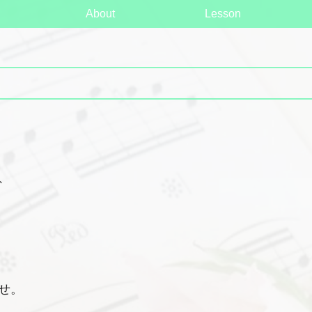
About
Lesson
、
せ。